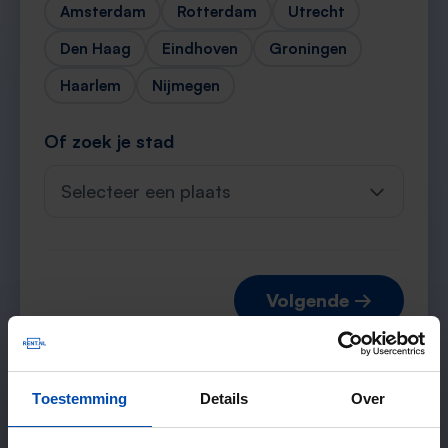
Amsterdam
Rotterdam
Utrecht
Den Haag
Eindhoven
Groningen
Haarlem
Nijmegen
Of zoek je stad
Selecteer een plaats
Volgende →
Toestemming
Details
Over
Verwachte matches