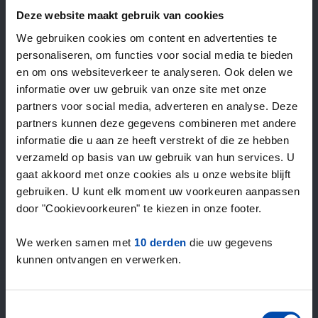
—
/ week
Deze website maakt gebruik van cookies
We gebruiken cookies om content en advertenties te
personaliseren, om functies voor social media te bieden
15+ jaar ervaring met huur & verhuur
en om ons websiteverkeer te analyseren. Ook delen we
9000+ woningen per maand te huur
informatie over uw gebruik van onze site met onze
Binnen 4-8 weken vonden gebruikers een woning
partners voor social media, adverteren en analyse. Deze
100% tevredenheidsgarantie. Niet tevreden?
partners kunnen deze gegevens combineren met andere
Geld terug!
informatie die u aan ze heeft verstrekt of die ze hebben
verzameld op basis van uw gebruik van hun services. U
gaat akkoord met onze cookies als u onze website blijft
4,5
gebruiken. U kunt elk moment uw voorkeuren aanpassen
gemiddeld uit 1027 reviews
door "Cookievoorkeuren" te kiezen in onze footer.
“Top”
— Lennon L.
We werken samen met
10 derden
die uw gegevens
kunnen ontvangen en verwerken.
Toestemmingsselectie