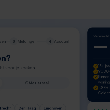
Verwacht
—
sen
3
Meldingen
4
Account
en?
15+ jaa
cht voor je zoeken.
9000+ 
Binnen
wonin
Met straal
100% t
Geld t
trecht
Den Haag
Eindhoven