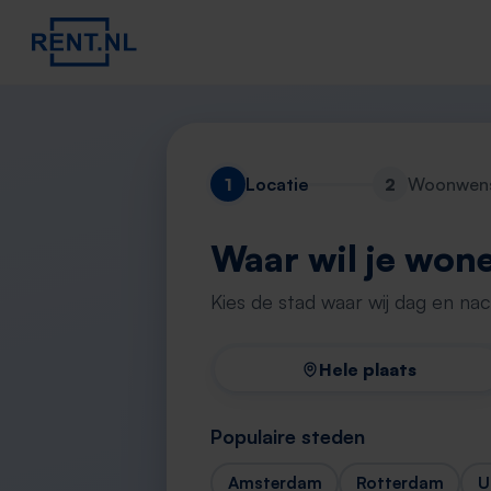
1
Locatie
2
Woonwen
Waar wil je won
Kies de stad waar wij dag en na
Hele plaats
Populaire steden
Amsterdam
Rotterdam
U