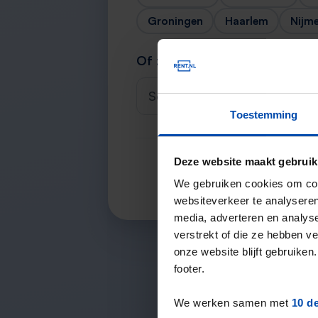
Groningen
Haarlem
Nijm
Of zoek je stad
Selecteer een plaats
Toestemming
Deze website maakt gebruik
We gebruiken cookies om cont
websiteverkeer te analyseren
media, adverteren en analys
verstrekt of die ze hebben v
onze website blijft gebruik
footer.
We werken samen met
10 d