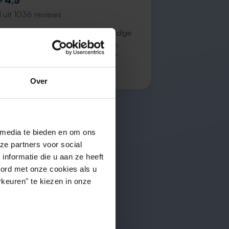
4,5
 uit 1036 reviews
 service, alleen niet altijd het volledige
 ik zoek naast rent.nl ook via een
vice én ik hou zelf vastgoedbeh…”
 B.
Over
 media te bieden en om ons
ze partners voor social
nformatie die u aan ze heeft
oord met onze cookies als u
keuren" te kiezen in onze