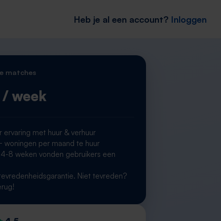
Heb je al een account?
Inloggen
e matches
/ week
r ervaring met huur & verhuur
woningen per maand te huur
 4-8 weken vonden gebruikers een
g
evredenheidsgarantie. Niet tevreden?
erug!