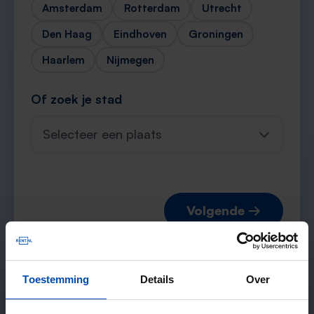
Amsterdam
Rotterdam
Utrecht
Den Haag
Eindhoven
Groningen
Haarlem
Nijmegen
Of zoek je stad
Selecteer een plaats
Volgende →
Toestemming
Details
Over
Verwachte matches