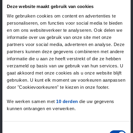
—
/ week
Deze website maakt gebruik van cookies
We gebruiken cookies om content en advertenties te
personaliseren, om functies voor social media te bieden
15+ jaar ervaring met huur & verhuur
en om ons websiteverkeer te analyseren. Ook delen we
9000+ woningen per maand te huur
informatie over uw gebruik van onze site met onze
Binnen 4-8 weken vonden gebruikers een woning
partners voor social media, adverteren en analyse. Deze
100% tevredenheidsgarantie. Niet tevreden?
partners kunnen deze gegevens combineren met andere
Geld terug!
informatie die u aan ze heeft verstrekt of die ze hebben
verzameld op basis van uw gebruik van hun services. U
gaat akkoord met onze cookies als u onze website blijft
4,5
gebruiken. U kunt elk moment uw voorkeuren aanpassen
gemiddeld uit 1037 reviews
door "Cookievoorkeuren" te kiezen in onze footer.
“large selection of properties”
— Ainars
We werken samen met
10 derden
die uw gegevens
kunnen ontvangen en verwerken.
Toestemmingsselectie