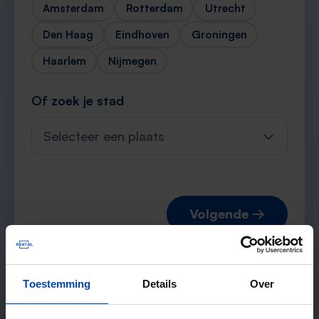
Amsterdam
Rotterdam
Utrecht
Den Haag
Eindhoven
Groningen
Haarlem
Nijmegen
Of zoek je stad
Selecteer een plaats
Volgende →
Toestemming
Details
Over
Verwachte matches