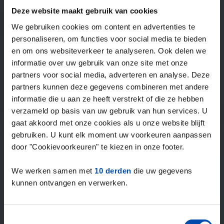
—
/ week
Deze website maakt gebruik van cookies
We gebruiken cookies om content en advertenties te
personaliseren, om functies voor social media te bieden
15+ jaar ervaring met huur & verhuur
en om ons websiteverkeer te analyseren. Ook delen we
9000+ woningen per maand te huur
informatie over uw gebruik van onze site met onze
Binnen 4-8 weken vonden gebruikers een woning
partners voor social media, adverteren en analyse. Deze
100% tevredenheidsgarantie. Niet tevreden?
partners kunnen deze gegevens combineren met andere
Geld terug!
informatie die u aan ze heeft verstrekt of die ze hebben
verzameld op basis van uw gebruik van hun services. U
gaat akkoord met onze cookies als u onze website blijft
4,5
gebruiken. U kunt elk moment uw voorkeuren aanpassen
gemiddeld uit 1038 reviews
door "Cookievoorkeuren" te kiezen in onze footer.
“super”
— Anife K.
We werken samen met
10 derden
die uw gegevens
kunnen ontvangen en verwerken.
Toestemmingsselectie