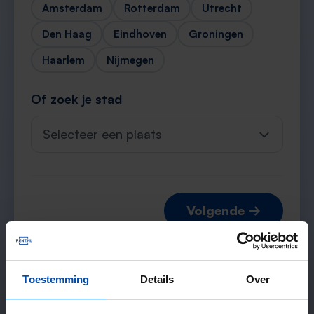
Amsterdam
Rotterdam
Utrecht
Den Haag
Eindhoven
Groningen
Haarlem
Nijmegen
Of zoek je stad
Selecteer een plaats
Volgende →
Toestemming
Details
Over
Verwachte matches