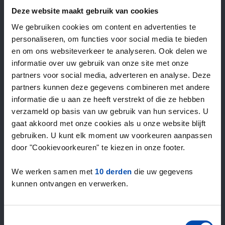
—
/ week
Deze website maakt gebruik van cookies
We gebruiken cookies om content en advertenties te
personaliseren, om functies voor social media te bieden
15+ jaar ervaring met huur & verhuur
en om ons websiteverkeer te analyseren. Ook delen we
9000+ woningen per maand te huur
informatie over uw gebruik van onze site met onze
Binnen 4-8 weken vonden gebruikers een woning
partners voor social media, adverteren en analyse. Deze
100% tevredenheidsgarantie. Niet tevreden?
partners kunnen deze gegevens combineren met andere
Geld terug!
informatie die u aan ze heeft verstrekt of die ze hebben
verzameld op basis van uw gebruik van hun services. U
gaat akkoord met onze cookies als u onze website blijft
4,5
gebruiken. U kunt elk moment uw voorkeuren aanpassen
gemiddeld uit 1034 reviews
door "Cookievoorkeuren" te kiezen in onze footer.
“Top”
— Denise P.
We werken samen met
10 derden
die uw gegevens
kunnen ontvangen en verwerken.
Toestemmingsselectie