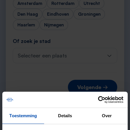
Amsterdam
Rotterdam
Utrecht
Den Haag
Eindhoven
Groningen
Haarlem
Nijmegen
Of zoek je stad
Selecteer een plaats
Volgende →
Toestemming
Details
Over
Verwachte matches