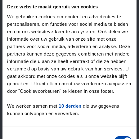
—
/ week
Deze website maakt gebruik van cookies
We gebruiken cookies om content en advertenties te
personaliseren, om functies voor social media te bieden
15+ jaar ervaring met huur & verhuur
en om ons websiteverkeer te analyseren. Ook delen we
9000+ woningen per maand te huur
informatie over uw gebruik van onze site met onze
Binnen 4-8 weken vonden gebruikers een woning
partners voor social media, adverteren en analyse. Deze
100% tevredenheidsgarantie. Niet tevreden?
partners kunnen deze gegevens combineren met andere
Geld terug!
informatie die u aan ze heeft verstrekt of die ze hebben
verzameld op basis van uw gebruik van hun services. U
gaat akkoord met onze cookies als u onze website blijft
4,5
gebruiken. U kunt elk moment uw voorkeuren aanpassen
gemiddeld uit 1034 reviews
door "Cookievoorkeuren" te kiezen in onze footer.
“large selection of properties”
— Ainars
We werken samen met
10 derden
die uw gegevens
kunnen ontvangen en verwerken.
Toestemmingsselectie