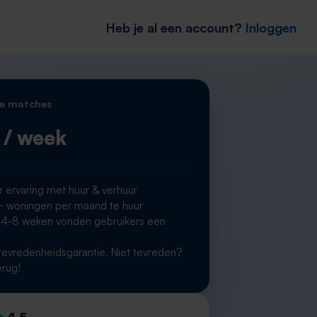
Heb je al een account?
Inloggen
e matches
/ week
r ervaring met huur & verhuur
woningen per maand te huur
 4-8 weken vonden gebruikers een
g
evredenheidsgarantie. Niet tevreden?
erug!