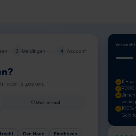
Verwacht
—
sen
3
Meldingen
4
Account
en?
15+ jaa
cht voor je zoeken.
9000+ 
Binnen
wonin
Met straal
100% t
Geld t
trecht
Den Haag
Eindhoven