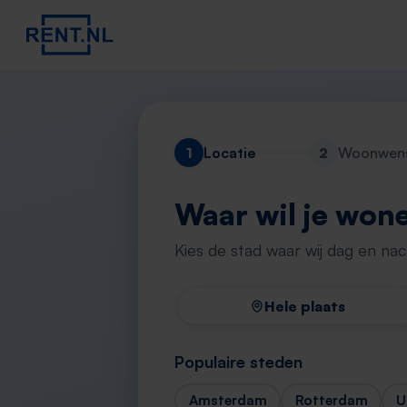
1
Locatie
2
Woonwen
Waar wil je won
Kies de stad waar wij dag en na
Hele plaats
Populaire steden
Amsterdam
Rotterdam
U