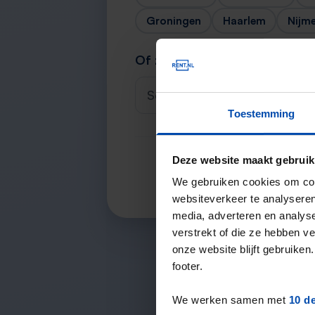
Groningen
Haarlem
Nijm
Of zoek je stad
Selecteer een plaats
Toestemming
Deze website maakt gebruik
We gebruiken cookies om cont
websiteverkeer te analyseren
media, adverteren en analys
verstrekt of die ze hebben v
onze website blijft gebruik
footer.
We werken samen met
10 d