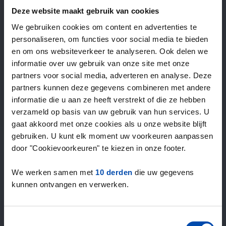
—
/ week
Deze website maakt gebruik van cookies
We gebruiken cookies om content en advertenties te
personaliseren, om functies voor social media te bieden
15+ jaar ervaring met huur & verhuur
en om ons websiteverkeer te analyseren. Ook delen we
9000+ woningen per maand te huur
informatie over uw gebruik van onze site met onze
Binnen 4-8 weken vonden gebruikers een woning
partners voor social media, adverteren en analyse. Deze
100% tevredenheidsgarantie. Niet tevreden?
partners kunnen deze gegevens combineren met andere
Geld terug!
informatie die u aan ze heeft verstrekt of die ze hebben
verzameld op basis van uw gebruik van hun services. U
gaat akkoord met onze cookies als u onze website blijft
4,5
gebruiken. U kunt elk moment uw voorkeuren aanpassen
gemiddeld uit 1028 reviews
door "Cookievoorkeuren" te kiezen in onze footer.
“large selection of properties”
— Ainars
We werken samen met
10 derden
die uw gegevens
kunnen ontvangen en verwerken.
Toestemmingsselectie