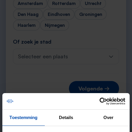
Amsterdam
Rotterdam
Utrecht
Den Haag
Eindhoven
Groningen
Haarlem
Nijmegen
Of zoek je stad
Selecteer een plaats
Volgende →
Toestemming
Details
Over
Verwachte matches