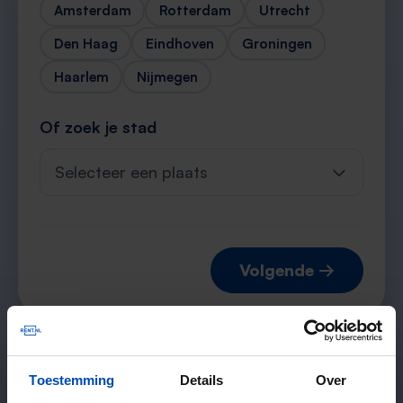
Amsterdam
Rotterdam
Utrecht
Den Haag
Eindhoven
Groningen
Haarlem
Nijmegen
Of zoek je stad
Selecteer een plaats
Volgende →
Verwachte matches
Toestemming
Details
Over