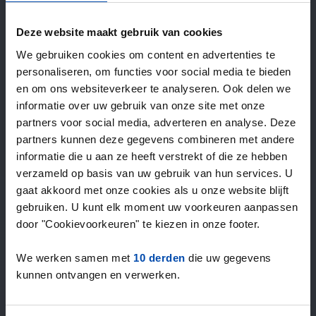
—
/ week
Deze website maakt gebruik van cookies
We gebruiken cookies om content en advertenties te
15+ jaar ervaring met huur & verhuur
personaliseren, om functies voor social media te bieden
9000+ woningen per maand te huur
en om ons websiteverkeer te analyseren. Ook delen we
Binnen 4-8 weken vonden gebruikers een woning
informatie over uw gebruik van onze site met onze
100% tevredenheidsgarantie. Niet tevreden?
partners voor social media, adverteren en analyse. Deze
Geld terug!
partners kunnen deze gegevens combineren met andere
informatie die u aan ze heeft verstrekt of die ze hebben
verzameld op basis van uw gebruik van hun services. U
4,5
gaat akkoord met onze cookies als u onze website blijft
gemiddeld uit 1039 reviews
gebruiken. U kunt elk moment uw voorkeuren aanpassen
“`Erg goede service, alleen niet altijd het volledige
door "Cookievoorkeuren" te kiezen in onze footer.
aanbod dus ik zoek naast rent.nl ook via een andere
service én ik hou zelf vastgoedbeh…”
We werken samen met
10 derden
die uw gegevens
— Danée B.
kunnen ontvangen en verwerken.