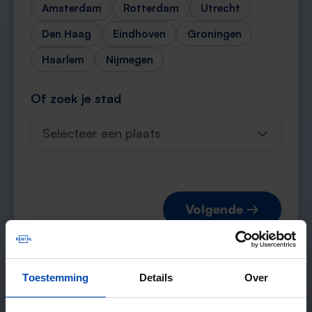
Amsterdam
Rotterdam
Utrecht
Den Haag
Eindhoven
Groningen
Haarlem
Nijmegen
Of zoek je stad
Selecteer een plaats
Volgende →
Toestemming
Details
Over
Verwachte matches