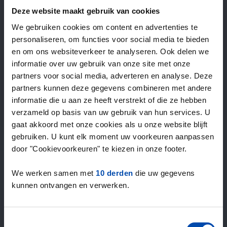
—
/ week
Deze website maakt gebruik van cookies
We gebruiken cookies om content en advertenties te
personaliseren, om functies voor social media te bieden
15+ jaar ervaring met huur & verhuur
en om ons websiteverkeer te analyseren. Ook delen we
9000+ woningen per maand te huur
informatie over uw gebruik van onze site met onze
Binnen 4-8 weken vonden gebruikers een woning
partners voor social media, adverteren en analyse. Deze
100% tevredenheidsgarantie. Niet tevreden?
partners kunnen deze gegevens combineren met andere
Geld terug!
informatie die u aan ze heeft verstrekt of die ze hebben
verzameld op basis van uw gebruik van hun services. U
gaat akkoord met onze cookies als u onze website blijft
4,5
gebruiken. U kunt elk moment uw voorkeuren aanpassen
gemiddeld uit 1029 reviews
door "Cookievoorkeuren" te kiezen in onze footer.
“overall everything is fine, lots of offers”
— Janusz
We werken samen met
10 derden
die uw gegevens
kunnen ontvangen en verwerken.
Toestemmingsselectie