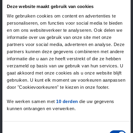
—
/ week
Deze website maakt gebruik van cookies
We gebruiken cookies om content en advertenties te
personaliseren, om functies voor social media te bieden
15+ jaar ervaring met huur & verhuur
en om ons websiteverkeer te analyseren. Ook delen we
9000+ woningen per maand te huur
informatie over uw gebruik van onze site met onze
Binnen 4-8 weken vonden gebruikers een woning
partners voor social media, adverteren en analyse. Deze
100% tevredenheidsgarantie. Niet tevreden?
partners kunnen deze gegevens combineren met andere
Geld terug!
informatie die u aan ze heeft verstrekt of die ze hebben
verzameld op basis van uw gebruik van hun services. U
gaat akkoord met onze cookies als u onze website blijft
4,5
gebruiken. U kunt elk moment uw voorkeuren aanpassen
gemiddeld uit 1037 reviews
door "Cookievoorkeuren" te kiezen in onze footer.
“The service is great”
— Daniels R.
We werken samen met
10 derden
die uw gegevens
kunnen ontvangen en verwerken.
Toestemmingsselectie