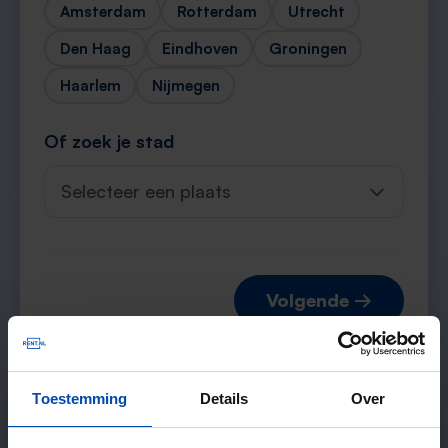
Amsterdam
Rotterdam
Utrecht
Den Haag
Eindhoven
Groningen
Haarlem
Nijmegen
Of zoek je stad
Selecteer een plaats
Volgende →
Toestemming
Details
Over
Verwachte matches