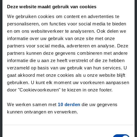
—
/ week
Deze website maakt gebruik van cookies
We gebruiken cookies om content en advertenties te
personaliseren, om functies voor social media te bieden
15+ jaar ervaring met huur & verhuur
en om ons websiteverkeer te analyseren. Ook delen we
9000+ woningen per maand te huur
informatie over uw gebruik van onze site met onze
Binnen 4-8 weken vonden gebruikers een woning
partners voor social media, adverteren en analyse. Deze
100% tevredenheidsgarantie. Niet tevreden?
partners kunnen deze gegevens combineren met andere
Geld terug!
informatie die u aan ze heeft verstrekt of die ze hebben
verzameld op basis van uw gebruik van hun services. U
gaat akkoord met onze cookies als u onze website blijft
4,4
gebruiken. U kunt elk moment uw voorkeuren aanpassen
gemiddeld uit 1045 reviews
door "Cookievoorkeuren" te kiezen in onze footer.
“Top”
— Lennon L.
We werken samen met
10 derden
die uw gegevens
kunnen ontvangen en verwerken.
Toestemmingsselectie