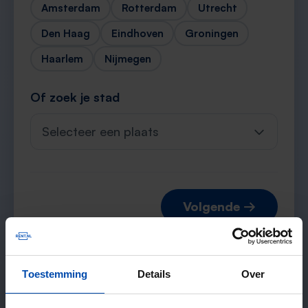
Amsterdam
Rotterdam
Utrecht
Den Haag
Eindhoven
Groningen
Haarlem
Nijmegen
Of zoek je stad
Selecteer een plaats
Volgende →
Toestemming
Details
Over
Verwachte matches