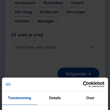
Amsterdam
Rotterdam
Utrecht
Den Haag
Eindhoven
Groningen
Haarlem
Nijmegen
Of zoek je stad
Selecteer een plaats
Volgende →
Toestemming
Details
Over
Verwachte matches