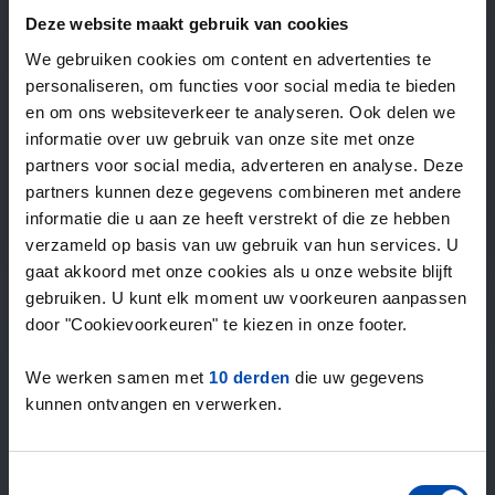
—
/ week
Deze website maakt gebruik van cookies
We gebruiken cookies om content en advertenties te
personaliseren, om functies voor social media te bieden
15+ jaar ervaring met huur & verhuur
en om ons websiteverkeer te analyseren. Ook delen we
9000+ woningen per maand te huur
informatie over uw gebruik van onze site met onze
Binnen 4-8 weken vonden gebruikers een woning
partners voor social media, adverteren en analyse. Deze
100% tevredenheidsgarantie. Niet tevreden?
partners kunnen deze gegevens combineren met andere
Geld terug!
informatie die u aan ze heeft verstrekt of die ze hebben
verzameld op basis van uw gebruik van hun services. U
gaat akkoord met onze cookies als u onze website blijft
4,5
gebruiken. U kunt elk moment uw voorkeuren aanpassen
gemiddeld uit 1030 reviews
door "Cookievoorkeuren" te kiezen in onze footer.
“overall everything is fine, lots of offers”
— Janusz
We werken samen met
10 derden
die uw gegevens
kunnen ontvangen en verwerken.
Toestemmingsselectie