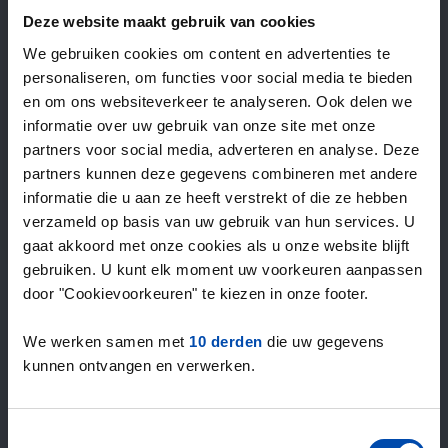
—
/ week
Deze website maakt gebruik van cookies
We gebruiken cookies om content en advertenties te
personaliseren, om functies voor social media te bieden
15+ jaar ervaring met huur & verhuur
en om ons websiteverkeer te analyseren. Ook delen we
9000+ woningen per maand te huur
informatie over uw gebruik van onze site met onze
Binnen 4-8 weken vonden gebruikers een woning
partners voor social media, adverteren en analyse. Deze
100% tevredenheidsgarantie. Niet tevreden?
partners kunnen deze gegevens combineren met andere
Geld terug!
informatie die u aan ze heeft verstrekt of die ze hebben
verzameld op basis van uw gebruik van hun services. U
gaat akkoord met onze cookies als u onze website blijft
4,5
gebruiken. U kunt elk moment uw voorkeuren aanpassen
gemiddeld uit 1027 reviews
door "Cookievoorkeuren" te kiezen in onze footer.
“Goede site”
— Cor H.
We werken samen met
10 derden
die uw gegevens
kunnen ontvangen en verwerken.
Toestemmingsselectie