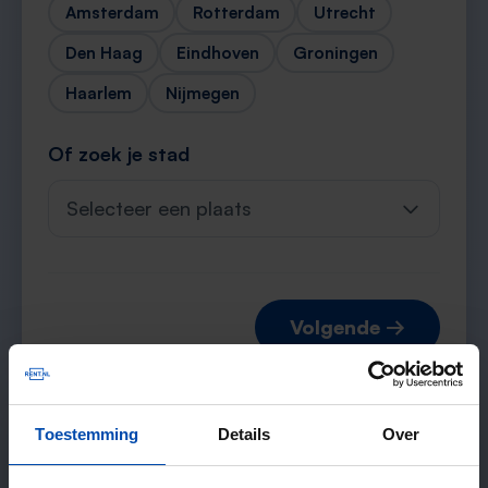
Amsterdam
Rotterdam
Utrecht
Den Haag
Eindhoven
Groningen
Haarlem
Nijmegen
Of zoek je stad
Selecteer een plaats
Volgende →
Toestemming
Details
Over
Verwachte matches