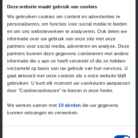
—
/ week
Deze website maakt gebruik van cookies
We gebruiken cookies om content en advertenties te
personaliseren, om functies voor social media te bieden
15+ jaar ervaring met huur & verhuur
en om ons websiteverkeer te analyseren. Ook delen we
9000+ woningen per maand te huur
informatie over uw gebruik van onze site met onze
Binnen 4-8 weken vonden gebruikers een woning
partners voor social media, adverteren en analyse. Deze
100% tevredenheidsgarantie. Niet tevreden?
partners kunnen deze gegevens combineren met andere
Geld terug!
informatie die u aan ze heeft verstrekt of die ze hebben
verzameld op basis van uw gebruik van hun services. U
gaat akkoord met onze cookies als u onze website blijft
4,5
gebruiken. U kunt elk moment uw voorkeuren aanpassen
gemiddeld uit 1029 reviews
door "Cookievoorkeuren" te kiezen in onze footer.
“Geweldig”
— Riannah C.
We werken samen met
10 derden
die uw gegevens
kunnen ontvangen en verwerken.
Toestemmingsselectie