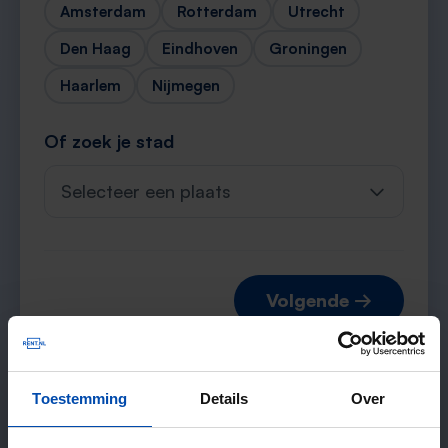
Amsterdam
Rotterdam
Utrecht
Den Haag
Eindhoven
Groningen
Haarlem
Nijmegen
Of zoek je stad
Selecteer een plaats
Volgende →
Toestemming
Details
Over
Verwachte matches