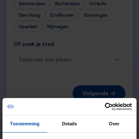
Amsterdam
Rotterdam
Utrecht
Den Haag
Eindhoven
Groningen
Haarlem
Nijmegen
Of zoek je stad
Selecteer een plaats
Volgende →
Toestemming
Details
Over
Verwachte matches