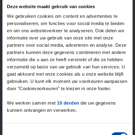
—
/ week
Deze website maakt gebruik van cookies
We gebruiken cookies om content en advertenties te
personaliseren, om functies voor social media te bieden
15+ jaar ervaring met huur & verhuur
en om ons websiteverkeer te analyseren. Ook delen we
9000+ woningen per maand te huur
informatie over uw gebruik van onze site met onze
Binnen 4-8 weken vonden gebruikers een woning
partners voor social media, adverteren en analyse. Deze
100% tevredenheidsgarantie. Niet tevreden?
partners kunnen deze gegevens combineren met andere
Geld terug!
informatie die u aan ze heeft verstrekt of die ze hebben
verzameld op basis van uw gebruik van hun services. U
gaat akkoord met onze cookies als u onze website blijft
4,5
gebruiken. U kunt elk moment uw voorkeuren aanpassen
gemiddeld uit 1037 reviews
door "Cookievoorkeuren" te kiezen in onze footer.
“super”
— Anife K.
We werken samen met
10 derden
die uw gegevens
kunnen ontvangen en verwerken.
Toestemmingsselectie