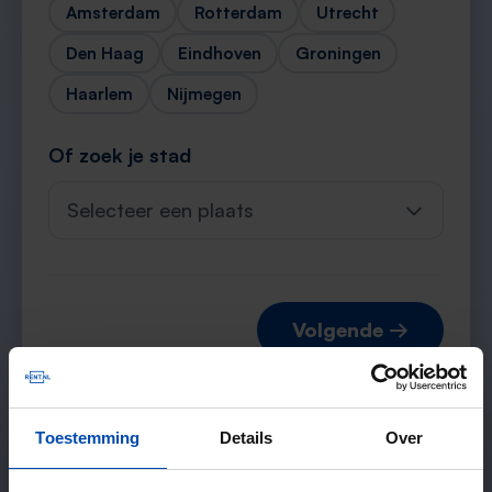
Amsterdam
Rotterdam
Utrecht
Den Haag
Eindhoven
Groningen
Haarlem
Nijmegen
Of zoek je stad
Selecteer een plaats
Volgende →
Toestemming
Details
Over
Verwachte matches