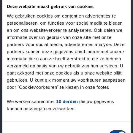
—
/ week
Deze website maakt gebruik van cookies
We gebruiken cookies om content en advertenties te
personaliseren, om functies voor social media te bieden
15+ jaar ervaring met huur & verhuur
en om ons websiteverkeer te analyseren. Ook delen we
9000+ woningen per maand te huur
informatie over uw gebruik van onze site met onze
Binnen 4-8 weken vonden gebruikers een woning
partners voor social media, adverteren en analyse. Deze
100% tevredenheidsgarantie. Niet tevreden?
partners kunnen deze gegevens combineren met andere
Geld terug!
informatie die u aan ze heeft verstrekt of die ze hebben
verzameld op basis van uw gebruik van hun services. U
gaat akkoord met onze cookies als u onze website blijft
4,5
gebruiken. U kunt elk moment uw voorkeuren aanpassen
gemiddeld uit 1038 reviews
door "Cookievoorkeuren" te kiezen in onze footer.
“Top”
— Denise P.
We werken samen met
10 derden
die uw gegevens
kunnen ontvangen en verwerken.
Toestemmingsselectie