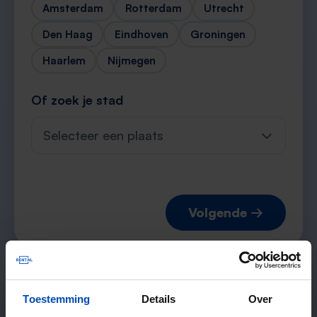
Amsterdam
Rotterdam
Utrecht
Den Haag
Eindhoven
Groningen
Haarlem
Nijmegen
Of zoek je stad
Selecteer een plaats
Volgende →
Verwachte matches
Toestemming
Details
Over