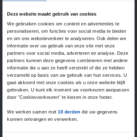
—
/ week
Deze website maakt gebruik van cookies
We gebruiken cookies om content en advertenties te
15+ jaar ervaring met huur & verhuur
personaliseren, om functies voor social media te bieden
9000+ woningen per maand te huur
en om ons websiteverkeer te analyseren. Ook delen we
Binnen 4-8 weken vonden gebruikers een woning
informatie over uw gebruik van onze site met onze
100% tevredenheidsgarantie. Niet tevreden?
partners voor social media, adverteren en analyse. Deze
Geld terug!
partners kunnen deze gegevens combineren met andere
informatie die u aan ze heeft verstrekt of die ze hebben
verzameld op basis van uw gebruik van hun services. U
4,5
gaat akkoord met onze cookies als u onze website blijft
gemiddeld uit 1034 reviews
gebruiken. U kunt elk moment uw voorkeuren aanpassen
“`Erg goede service, alleen niet altijd het volledige
door "Cookievoorkeuren" te kiezen in onze footer.
aanbod dus ik zoek naast rent.nl ook via een andere
service én ik hou zelf vastgoedbeh…”
We werken samen met
10 derden
die uw gegevens
— Danée B.
kunnen ontvangen en verwerken.