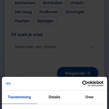
Amsterdam
Rotterdam
Utrecht
Den Haag
Eindhoven
Groningen
Haarlem
Nijmegen
Of zoek je stad
Selecteer een plaats
Volgende →
Toestemming
Details
Over
Verwachte matches