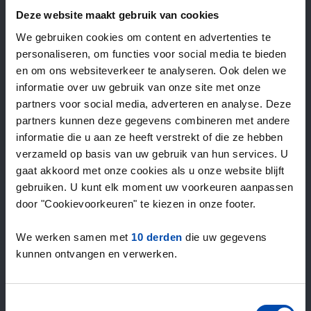
—
/ week
Deze website maakt gebruik van cookies
We gebruiken cookies om content en advertenties te
personaliseren, om functies voor social media te bieden
15+ jaar ervaring met huur & verhuur
en om ons websiteverkeer te analyseren. Ook delen we
9000+ woningen per maand te huur
informatie over uw gebruik van onze site met onze
Binnen 4-8 weken vonden gebruikers een woning
partners voor social media, adverteren en analyse. Deze
100% tevredenheidsgarantie. Niet tevreden?
partners kunnen deze gegevens combineren met andere
Geld terug!
informatie die u aan ze heeft verstrekt of die ze hebben
verzameld op basis van uw gebruik van hun services. U
gaat akkoord met onze cookies als u onze website blijft
4,4
gebruiken. U kunt elk moment uw voorkeuren aanpassen
gemiddeld uit 1046 reviews
door "Cookievoorkeuren" te kiezen in onze footer.
“Nice”
— Trinchinet V.
We werken samen met
10 derden
die uw gegevens
kunnen ontvangen en verwerken.
Toestemmingsselectie