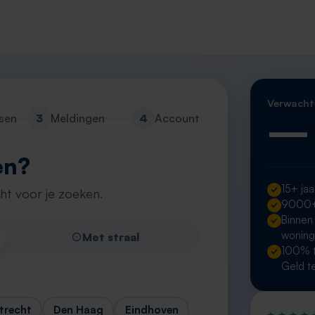
Verwacht
—
sen
3
Meldingen
4
Account
en?
15+ jaa
cht voor je zoeken.
9000+ 
Binnen
wonin
Met straal
100% t
Geld t
trecht
Den Haag
Eindhoven