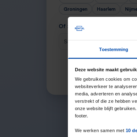
Groningen
Haarlem
Nijm
Of zoek je stad
Selecteer een plaats
Toestemming
Deze website maakt gebruik
We gebruiken cookies om cont
websiteverkeer te analyseren
media, adverteren en analys
verstrekt of die ze hebben v
onze website blijft gebruik
footer.
We werken samen met
10 d