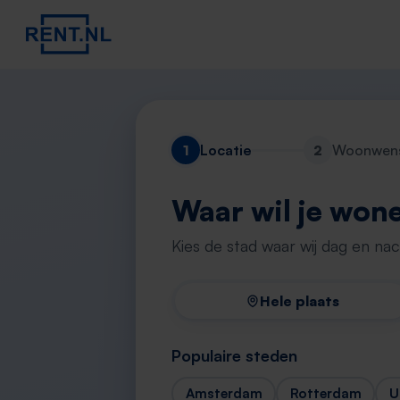
1
Locatie
2
Woonwen
Waar wil je won
Kies de stad waar wij dag en na
Hele plaats
Populaire steden
Amsterdam
Rotterdam
U