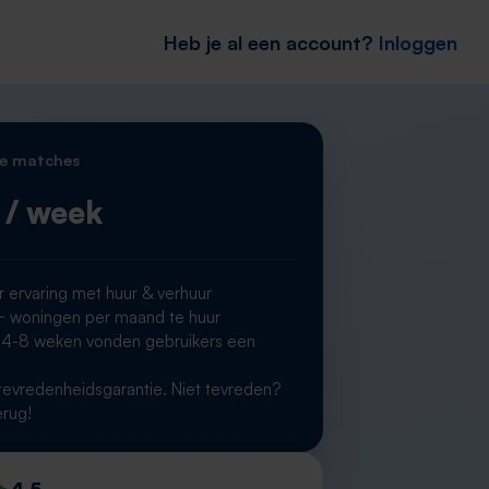
Heb je al een account?
Inloggen
e matches
/ week
r ervaring met huur & verhuur
woningen per maand te huur
 4-8 weken vonden gebruikers een
g
evredenheidsgarantie. Niet tevreden?
erug!