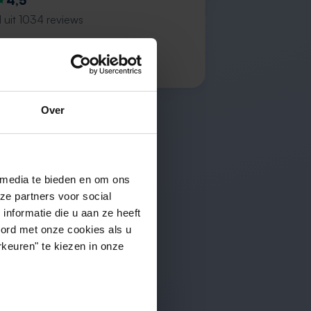
4,5
 uit 1034 reviews
e is great”
s R.
Over
 media te bieden en om ons
ze partners voor social
nformatie die u aan ze heeft
oord met onze cookies als u
keuren" te kiezen in onze