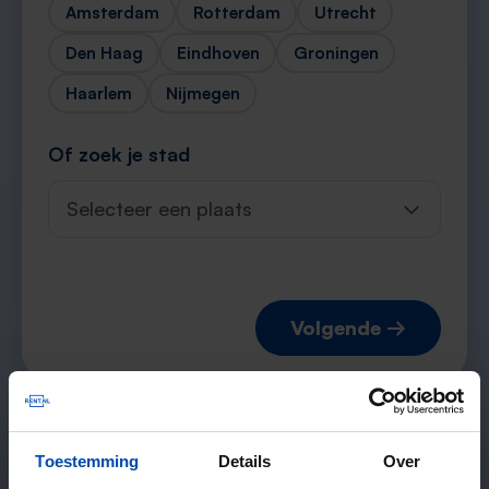
Amsterdam
Rotterdam
Utrecht
Den Haag
Eindhoven
Groningen
Haarlem
Nijmegen
Of zoek je stad
Selecteer een plaats
Volgende →
Verwachte matches
Toestemming
Details
Over