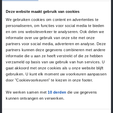
—
/ week
Deze website maakt gebruik van cookies
We gebruiken cookies om content en advertenties te
15+ jaar ervaring met huur & verhuur
personaliseren, om functies voor social media te bieden
9000+ woningen per maand te huur
en om ons websiteverkeer te analyseren. Ook delen we
Binnen 4-8 weken vonden gebruikers een woning
informatie over uw gebruik van onze site met onze
100% tevredenheidsgarantie. Niet tevreden?
partners voor social media, adverteren en analyse. Deze
Geld terug!
partners kunnen deze gegevens combineren met andere
informatie die u aan ze heeft verstrekt of die ze hebben
verzameld op basis van uw gebruik van hun services. U
4,5
gaat akkoord met onze cookies als u onze website blijft
gemiddeld uit 1034 reviews
gebruiken. U kunt elk moment uw voorkeuren aanpassen
“`Erg goede service, alleen niet altijd het volledige
door "Cookievoorkeuren" te kiezen in onze footer.
aanbod dus ik zoek naast rent.nl ook via een andere
service én ik hou zelf vastgoedbeh…”
We werken samen met
10 derden
die uw gegevens
— Danée B.
kunnen ontvangen en verwerken.