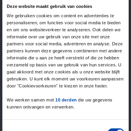
—
/ week
Deze website maakt gebruik van cookies
We gebruiken cookies om content en advertenties te
personaliseren, om functies voor social media te bieden
15+ jaar ervaring met huur & verhuur
en om ons websiteverkeer te analyseren. Ook delen we
9000+ woningen per maand te huur
informatie over uw gebruik van onze site met onze
Binnen 4-8 weken vonden gebruikers een woning
partners voor social media, adverteren en analyse. Deze
100% tevredenheidsgarantie. Niet tevreden?
partners kunnen deze gegevens combineren met andere
Geld terug!
informatie die u aan ze heeft verstrekt of die ze hebben
verzameld op basis van uw gebruik van hun services. U
gaat akkoord met onze cookies als u onze website blijft
4,4
gebruiken. U kunt elk moment uw voorkeuren aanpassen
gemiddeld uit 1046 reviews
door "Cookievoorkeuren" te kiezen in onze footer.
“Goede site”
— Cor H.
We werken samen met
10 derden
die uw gegevens
kunnen ontvangen en verwerken.
Toestemmingsselectie