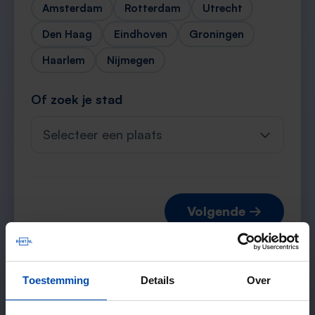
Amsterdam
Rotterdam
Utrecht
Den Haag
Eindhoven
Groningen
Haarlem
Nijmegen
Of zoek je stad
Selecteer een plaats
Volgende →
Toestemming
Details
Over
Verwachte matches