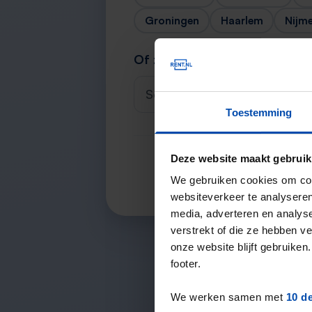
Groningen
Haarlem
Nijm
Of zoek je stad
Selecteer een plaats
Toestemming
Deze website maakt gebruik
We gebruiken cookies om cont
websiteverkeer te analyseren
media, adverteren en analys
verstrekt of die ze hebben v
onze website blijft gebruik
footer.
We werken samen met
10 d