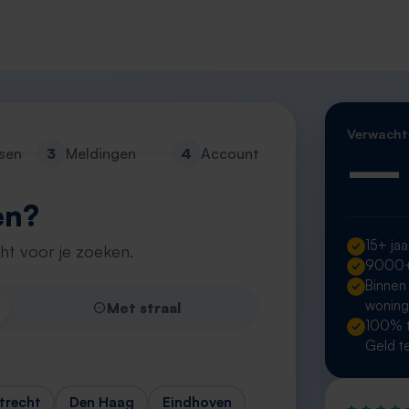
Verwacht
—
sen
3
Meldingen
4
Account
en?
15+ jaa
cht voor je zoeken.
9000+ 
Binnen
wonin
Met straal
100% t
Geld t
trecht
Den Haag
Eindhoven