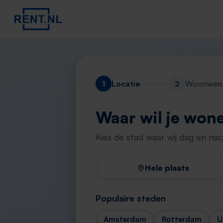
1
Locatie
2
Woonwen
Waar wil je won
Kies de stad waar wij dag en na
Hele plaats
Populaire steden
Amsterdam
Rotterdam
U