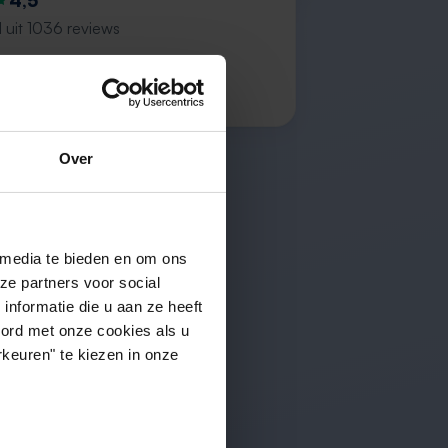
4,5
 uit 1036 reviews
od, prima”
.
Over
 media te bieden en om ons
ze partners voor social
nformatie die u aan ze heeft
oord met onze cookies als u
keuren" te kiezen in onze