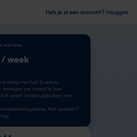
Heb je al een account?
Inloggen
e matches
/ week
r ervaring met huur & verhuur
woningen per maand te huur
 4-8 weken vonden gebruikers een
g
evredenheidsgarantie. Niet tevreden?
erug!