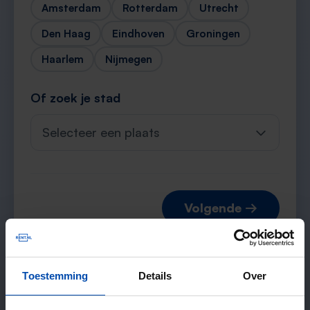
Amsterdam
Rotterdam
Utrecht
Den Haag
Eindhoven
Groningen
Haarlem
Nijmegen
Of zoek je stad
Selecteer een plaats
Volgende →
Toestemming
Details
Over
Verwachte matches