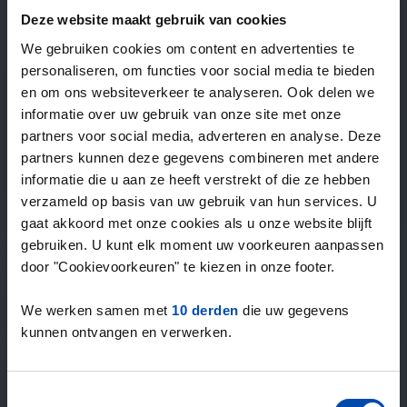
—
/ week
Deze website maakt gebruik van cookies
We gebruiken cookies om content en advertenties te
personaliseren, om functies voor social media te bieden
15+ jaar ervaring met huur & verhuur
en om ons websiteverkeer te analyseren. Ook delen we
9000+ woningen per maand te huur
informatie over uw gebruik van onze site met onze
Binnen 4-8 weken vonden gebruikers een woning
partners voor social media, adverteren en analyse. Deze
100% tevredenheidsgarantie. Niet tevreden?
partners kunnen deze gegevens combineren met andere
Geld terug!
informatie die u aan ze heeft verstrekt of die ze hebben
verzameld op basis van uw gebruik van hun services. U
gaat akkoord met onze cookies als u onze website blijft
4,5
gebruiken. U kunt elk moment uw voorkeuren aanpassen
gemiddeld uit 1038 reviews
door "Cookievoorkeuren" te kiezen in onze footer.
“overall everything is fine, lots of offers”
— Janusz
We werken samen met
10 derden
die uw gegevens
kunnen ontvangen en verwerken.
Toestemmingsselectie