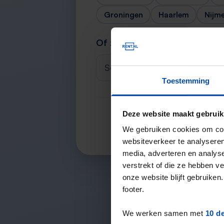
Groningen
Haarlem
Nijm
Of zoek je stad
Selecteer een plaats
Toestemming
Deze website maakt gebruik
We gebruiken cookies om cont
websiteverkeer te analyseren
media, adverteren en analys
verstrekt of die ze hebben v
onze website blijft gebruik
footer.
We werken samen met
10 d