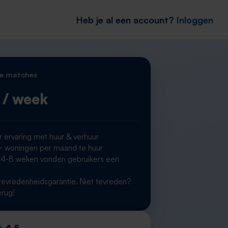
Heb je al een account?
Inloggen
e matches
/ week
r ervaring met huur & verhuur
woningen per maand te huur
 4-8 weken vonden gebruikers een
g
evredenheidsgarantie. Niet tevreden?
erug!