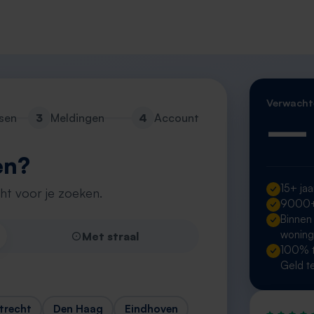
Verwacht
—
sen
3
Meldingen
4
Account
en?
15+ jaa
cht voor je zoeken.
9000+ 
Binnen
wonin
Met straal
100% t
Geld t
trecht
Den Haag
Eindhoven