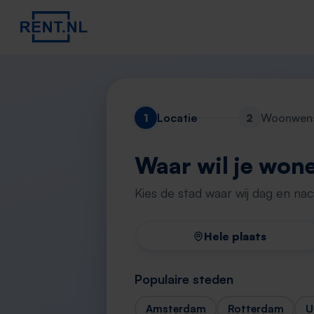
1
Locatie
2
Woonwen
Waar wil je won
Kies de stad waar wij dag en na
Hele plaats
Populaire steden
Amsterdam
Rotterdam
U