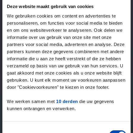
—
/ week
Deze website maakt gebruik van cookies
We gebruiken cookies om content en advertenties te
personaliseren, om functies voor social media te bieden
15+ jaar ervaring met huur & verhuur
en om ons websiteverkeer te analyseren. Ook delen we
9000+ woningen per maand te huur
informatie over uw gebruik van onze site met onze
Binnen 4-8 weken vonden gebruikers een woning
partners voor social media, adverteren en analyse. Deze
100% tevredenheidsgarantie. Niet tevreden?
partners kunnen deze gegevens combineren met andere
Geld terug!
informatie die u aan ze heeft verstrekt of die ze hebben
verzameld op basis van uw gebruik van hun services. U
gaat akkoord met onze cookies als u onze website blijft
4,5
gebruiken. U kunt elk moment uw voorkeuren aanpassen
gemiddeld uit 1031 reviews
door "Cookievoorkeuren" te kiezen in onze footer.
“Top”
— Denise P.
We werken samen met
10 derden
die uw gegevens
kunnen ontvangen en verwerken.
Toestemmingsselectie