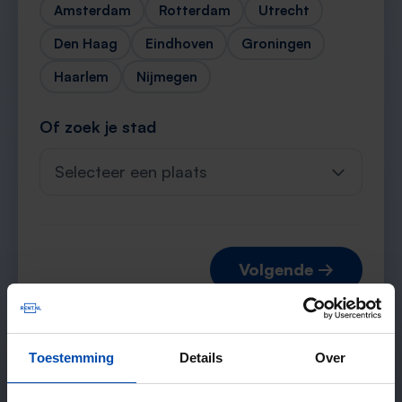
Amsterdam
Rotterdam
Utrecht
Den Haag
Eindhoven
Groningen
Haarlem
Nijmegen
Of zoek je stad
Selecteer een plaats
Volgende →
Toestemming
Details
Over
Verwachte matches