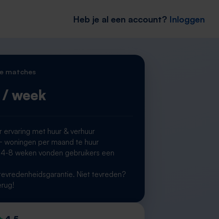
Heb je al een account?
Inloggen
e matches
/ week
r ervaring met huur & verhuur
woningen per maand te huur
 4-8 weken vonden gebruikers een
g
evredenheidsgarantie. Niet tevreden?
erug!