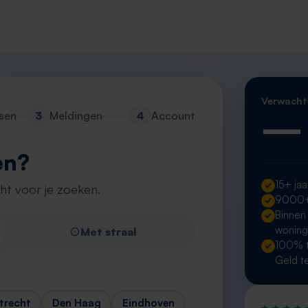
Verwacht
—
sen
3
Meldingen
4
Account
en?
15+ jaa
cht voor je zoeken.
9000+ 
Binnen
wonin
Met straal
100% t
Geld t
trecht
Den Haag
Eindhoven