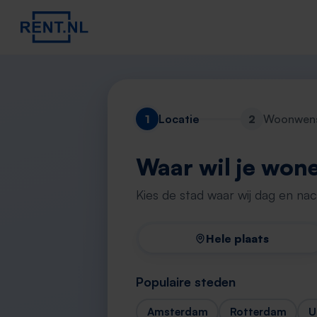
1
Locatie
2
Woonwen
Waar wil je won
Kies de stad waar wij dag en na
Hele plaats
Populaire steden
Amsterdam
Rotterdam
U