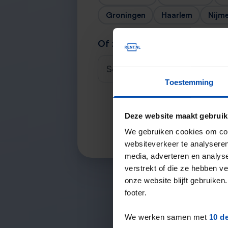
Groningen
Haarlem
Nijm
Of zoek je stad
Selecteer een plaats
Toestemming
Deze website maakt gebruik
We gebruiken cookies om cont
websiteverkeer te analyseren
media, adverteren en analys
verstrekt of die ze hebben v
onze website blijft gebruik
footer.
We werken samen met
10 d