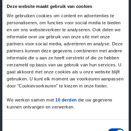
—
/ week
Deze website maakt gebruik van cookies
We gebruiken cookies om content en advertenties te
personaliseren, om functies voor social media te bieden
15+ jaar ervaring met huur & verhuur
en om ons websiteverkeer te analyseren. Ook delen we
9000+ woningen per maand te huur
informatie over uw gebruik van onze site met onze
Binnen 4-8 weken vonden gebruikers een woning
partners voor social media, adverteren en analyse. Deze
100% tevredenheidsgarantie. Niet tevreden?
partners kunnen deze gegevens combineren met andere
Geld terug!
informatie die u aan ze heeft verstrekt of die ze hebben
verzameld op basis van uw gebruik van hun services. U
gaat akkoord met onze cookies als u onze website blijft
4,5
gebruiken. U kunt elk moment uw voorkeuren aanpassen
gemiddeld uit 1039 reviews
door "Cookievoorkeuren" te kiezen in onze footer.
“large selection of properties”
— Ainars
We werken samen met
10 derden
die uw gegevens
kunnen ontvangen en verwerken.
Toestemmingsselectie