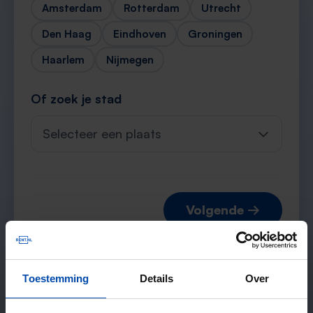
Amsterdam
Rotterdam
Utrecht
Den Haag
Eindhoven
Groningen
Haarlem
Nijmegen
Of zoek je stad
Selecteer een plaats
Volgende →
Toestemming
Details
Over
Verwachte matches