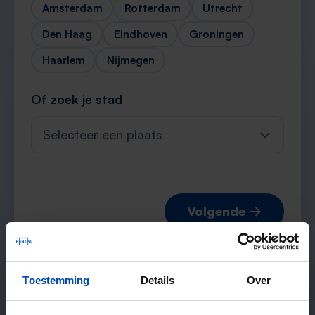
Amsterdam
Rotterdam
Utrecht
Den Haag
Eindhoven
Groningen
Haarlem
Nijmegen
Of zoek je stad
Selecteer een plaats
Volgende →
Toestemming
Details
Over
Verwachte matches