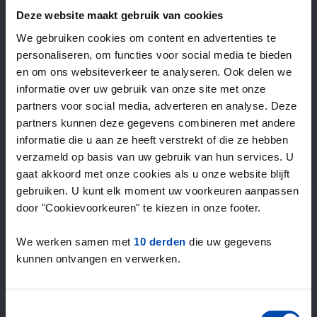
—
/ week
Deze website maakt gebruik van cookies
We gebruiken cookies om content en advertenties te
personaliseren, om functies voor social media te bieden
15+ jaar ervaring met huur & verhuur
en om ons websiteverkeer te analyseren. Ook delen we
9000+ woningen per maand te huur
informatie over uw gebruik van onze site met onze
Binnen 4-8 weken vonden gebruikers een woning
partners voor social media, adverteren en analyse. Deze
100% tevredenheidsgarantie. Niet tevreden?
partners kunnen deze gegevens combineren met andere
Geld terug!
informatie die u aan ze heeft verstrekt of die ze hebben
verzameld op basis van uw gebruik van hun services. U
gaat akkoord met onze cookies als u onze website blijft
4,5
gebruiken. U kunt elk moment uw voorkeuren aanpassen
gemiddeld uit 1034 reviews
door "Cookievoorkeuren" te kiezen in onze footer.
“Top”
— Denise P.
We werken samen met
10 derden
die uw gegevens
kunnen ontvangen en verwerken.
Toestemmingsselectie