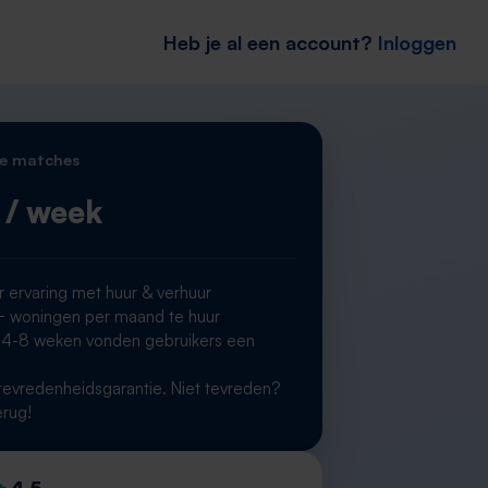
Heb je al een account?
Inloggen
e matches
/ week
r ervaring met huur & verhuur
woningen per maand te huur
 4-8 weken vonden gebruikers een
g
evredenheidsgarantie. Niet tevreden?
erug!