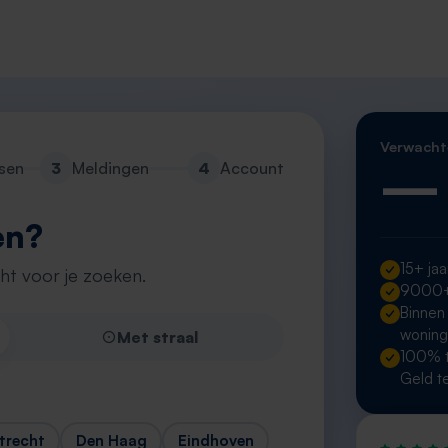
Verwacht
—
sen
3
Meldingen
4
Account
en?
15+ jaa
cht voor je zoeken.
9000+ 
Binnen
wonin
Met straal
100% t
Geld t
trecht
Den Haag
Eindhoven