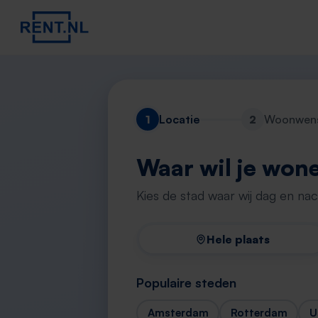
1
Locatie
2
Woonwen
Waar wil je won
Kies de stad waar wij dag en na
Hele plaats
Populaire steden
Amsterdam
Rotterdam
U