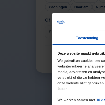
Groningen
Haarlem
Nijm
Of zoek je stad
Selecteer een plaats
Toestemming
Deze website maakt gebruik
We gebruiken cookies om cont
websiteverkeer te analyseren
media, adverteren en analys
verstrekt of die ze hebben v
onze website blijft gebruik
footer.
We werken samen met
10 d