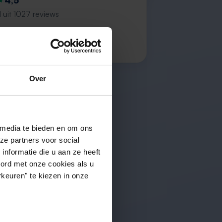
4,5
 uit 1027 reviews
od, prima”
.
Over
 media te bieden en om ons
ze partners voor social
nformatie die u aan ze heeft
oord met onze cookies als u
keuren" te kiezen in onze