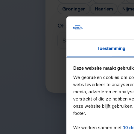
Groningen
Haarlem
Nijm
Of zoek je stad
Selecteer een plaats
Toestemming
Deze website maakt gebruik
We gebruiken cookies om cont
websiteverkeer te analyseren
media, adverteren en analys
verstrekt of die ze hebben v
onze website blijft gebruik
footer.
We werken samen met
10 d