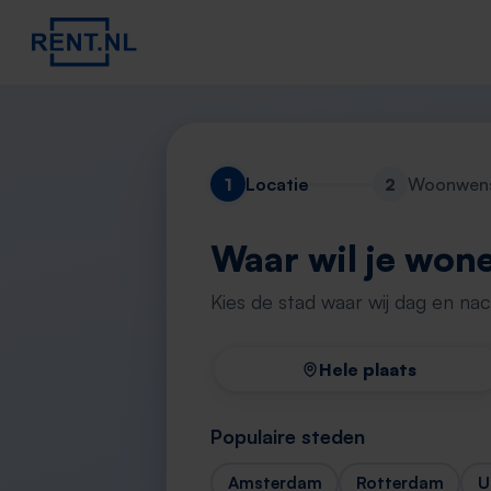
1
Locatie
2
Woonwen
Waar wil je won
Kies de stad waar wij dag en na
Hele plaats
Populaire steden
Amsterdam
Rotterdam
U