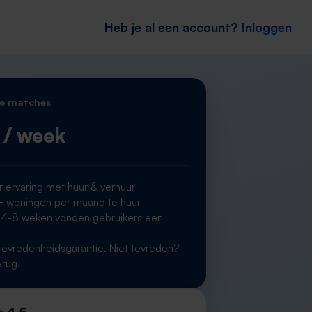
Heb je al een account?
Inloggen
e matches
/ week
r ervaring met huur & verhuur
woningen per maand te huur
 4-8 weken vonden gebruikers een
g
evredenheidsgarantie. Niet tevreden?
erug!