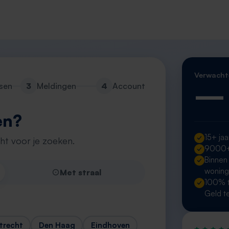
Verwacht
—
sen
3
Meldingen
4
Account
en?
15+ jaa
cht voor je zoeken.
9000+ 
Binnen
wonin
Met straal
100% t
Geld t
trecht
Den Haag
Eindhoven