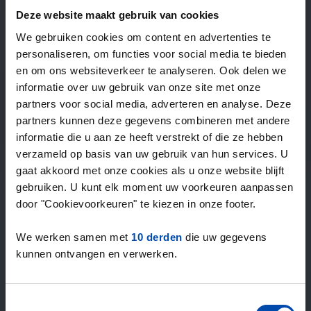
—
/ week
Deze website maakt gebruik van cookies
We gebruiken cookies om content en advertenties te
personaliseren, om functies voor social media te bieden
15+ jaar ervaring met huur & verhuur
en om ons websiteverkeer te analyseren. Ook delen we
9000+ woningen per maand te huur
informatie over uw gebruik van onze site met onze
Binnen 4-8 weken vonden gebruikers een woning
partners voor social media, adverteren en analyse. Deze
100% tevredenheidsgarantie. Niet tevreden?
partners kunnen deze gegevens combineren met andere
Geld terug!
informatie die u aan ze heeft verstrekt of die ze hebben
verzameld op basis van uw gebruik van hun services. U
gaat akkoord met onze cookies als u onze website blijft
4,5
gebruiken. U kunt elk moment uw voorkeuren aanpassen
gemiddeld uit 1034 reviews
door "Cookievoorkeuren" te kiezen in onze footer.
“veel aanbod, prima”
— Kees V.
We werken samen met
10 derden
die uw gegevens
kunnen ontvangen en verwerken.
Toestemmingsselectie