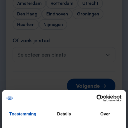
Amsterdam
Rotterdam
Utrecht
Den Haag
Eindhoven
Groningen
Haarlem
Nijmegen
Of zoek je stad
Selecteer een plaats
Volgende →
Toestemming
Details
Over
Verwachte matches