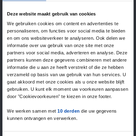
—
/ week
Deze website maakt gebruik van cookies
We gebruiken cookies om content en advertenties te
15+ jaar ervaring met huur & verhuur
personaliseren, om functies voor social media te bieden
9000+ woningen per maand te huur
en om ons websiteverkeer te analyseren. Ook delen we
Binnen 4-8 weken vonden gebruikers een woning
informatie over uw gebruik van onze site met onze
100% tevredenheidsgarantie. Niet tevreden?
partners voor social media, adverteren en analyse. Deze
Geld terug!
partners kunnen deze gegevens combineren met andere
informatie die u aan ze heeft verstrekt of die ze hebben
verzameld op basis van uw gebruik van hun services. U
4,5
gaat akkoord met onze cookies als u onze website blijft
gemiddeld uit 1029 reviews
gebruiken. U kunt elk moment uw voorkeuren aanpassen
“`Erg goede service, alleen niet altijd het volledige
door "Cookievoorkeuren" te kiezen in onze footer.
aanbod dus ik zoek naast rent.nl ook via een andere
service én ik hou zelf vastgoedbeh…”
We werken samen met
10 derden
die uw gegevens
— Danée B.
kunnen ontvangen en verwerken.