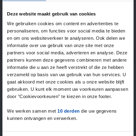
—
/ week
Deze website maakt gebruik van cookies
We gebruiken cookies om content en advertenties te
15+ jaar ervaring met huur & verhuur
personaliseren, om functies voor social media te bieden
9000+ woningen per maand te huur
en om ons websiteverkeer te analyseren. Ook delen we
Binnen 4-8 weken vonden gebruikers een woning
informatie over uw gebruik van onze site met onze
100% tevredenheidsgarantie. Niet tevreden?
partners voor social media, adverteren en analyse. Deze
Geld terug!
partners kunnen deze gegevens combineren met andere
informatie die u aan ze heeft verstrekt of die ze hebben
verzameld op basis van uw gebruik van hun services. U
4,5
gaat akkoord met onze cookies als u onze website blijft
gemiddeld uit 1028 reviews
gebruiken. U kunt elk moment uw voorkeuren aanpassen
“`Erg goede service, alleen niet altijd het volledige
door "Cookievoorkeuren" te kiezen in onze footer.
aanbod dus ik zoek naast rent.nl ook via een andere
service én ik hou zelf vastgoedbeh…”
We werken samen met
10 derden
die uw gegevens
— Danée B.
kunnen ontvangen en verwerken.