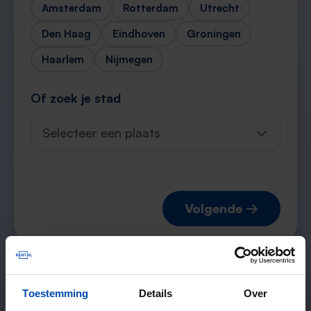
Amsterdam
Rotterdam
Utrecht
Den Haag
Eindhoven
Groningen
Haarlem
Nijmegen
Of zoek je stad
Selecteer een plaats
Volgende →
Verwachte matches
Toestemming
Details
Over