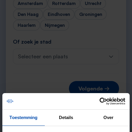
Amsterdam
Rotterdam
Utrecht
Den Haag
Eindhoven
Groningen
Haarlem
Nijmegen
Of zoek je stad
Selecteer een plaats
Volgende →
Toestemming
Details
Over
Verwachte matches