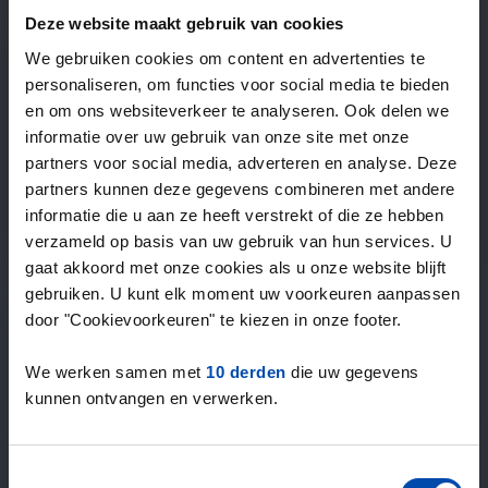
—
/ week
Deze website maakt gebruik van cookies
We gebruiken cookies om content en advertenties te
personaliseren, om functies voor social media te bieden
15+ jaar ervaring met huur & verhuur
en om ons websiteverkeer te analyseren. Ook delen we
9000+ woningen per maand te huur
informatie over uw gebruik van onze site met onze
Binnen 4-8 weken vonden gebruikers een woning
partners voor social media, adverteren en analyse. Deze
100% tevredenheidsgarantie. Niet tevreden?
partners kunnen deze gegevens combineren met andere
Geld terug!
informatie die u aan ze heeft verstrekt of die ze hebben
verzameld op basis van uw gebruik van hun services. U
gaat akkoord met onze cookies als u onze website blijft
4,5
gebruiken. U kunt elk moment uw voorkeuren aanpassen
gemiddeld uit 1037 reviews
door "Cookievoorkeuren" te kiezen in onze footer.
“The service is great”
— Daniels R.
We werken samen met
10 derden
die uw gegevens
kunnen ontvangen en verwerken.
Toestemmingsselectie