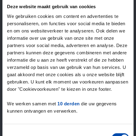
—
/ week
Deze website maakt gebruik van cookies
We gebruiken cookies om content en advertenties te
personaliseren, om functies voor social media te bieden
15+ jaar ervaring met huur & verhuur
en om ons websiteverkeer te analyseren. Ook delen we
9000+ woningen per maand te huur
informatie over uw gebruik van onze site met onze
Binnen 4-8 weken vonden gebruikers een woning
partners voor social media, adverteren en analyse. Deze
100% tevredenheidsgarantie. Niet tevreden?
partners kunnen deze gegevens combineren met andere
Geld terug!
informatie die u aan ze heeft verstrekt of die ze hebben
verzameld op basis van uw gebruik van hun services. U
gaat akkoord met onze cookies als u onze website blijft
4,5
gebruiken. U kunt elk moment uw voorkeuren aanpassen
gemiddeld uit 1034 reviews
door "Cookievoorkeuren" te kiezen in onze footer.
“veel aanbod, prima”
— Kees V.
We werken samen met
10 derden
die uw gegevens
kunnen ontvangen en verwerken.
Toestemmingsselectie