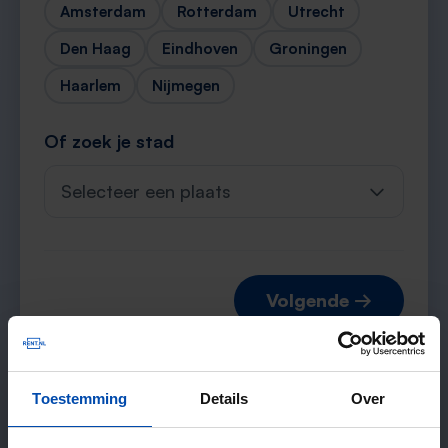
Amsterdam
Rotterdam
Utrecht
Den Haag
Eindhoven
Groningen
Haarlem
Nijmegen
Of zoek je stad
Selecteer een plaats
Volgende →
Toestemming
Details
Over
Verwachte matches