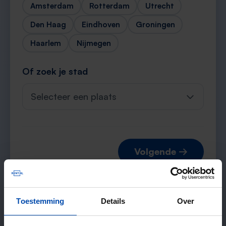
Amsterdam
Rotterdam
Utrecht
Den Haag
Eindhoven
Groningen
Haarlem
Nijmegen
Of zoek je stad
Selecteer een plaats
Volgende →
Toestemming
Details
Over
Verwachte matches