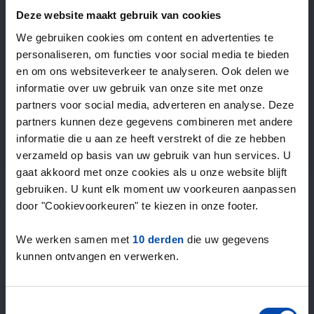
—
/ week
Deze website maakt gebruik van cookies
We gebruiken cookies om content en advertenties te
personaliseren, om functies voor social media te bieden
15+ jaar ervaring met huur & verhuur
en om ons websiteverkeer te analyseren. Ook delen we
9000+ woningen per maand te huur
informatie over uw gebruik van onze site met onze
Binnen 4-8 weken vonden gebruikers een woning
partners voor social media, adverteren en analyse. Deze
100% tevredenheidsgarantie. Niet tevreden?
partners kunnen deze gegevens combineren met andere
Geld terug!
informatie die u aan ze heeft verstrekt of die ze hebben
verzameld op basis van uw gebruik van hun services. U
gaat akkoord met onze cookies als u onze website blijft
4,5
gebruiken. U kunt elk moment uw voorkeuren aanpassen
gemiddeld uit 1037 reviews
door "Cookievoorkeuren" te kiezen in onze footer.
“large selection of properties”
— Ainars
We werken samen met
10 derden
die uw gegevens
kunnen ontvangen en verwerken.
Toestemmingsselectie