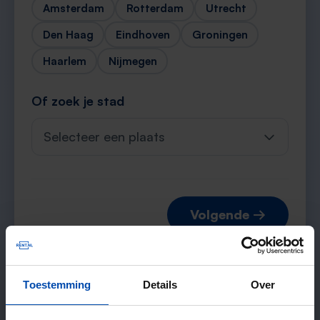
Amsterdam
Rotterdam
Utrecht
Den Haag
Eindhoven
Groningen
Haarlem
Nijmegen
Of zoek je stad
Selecteer een plaats
Volgende →
Toestemming
Details
Over
Verwachte matches