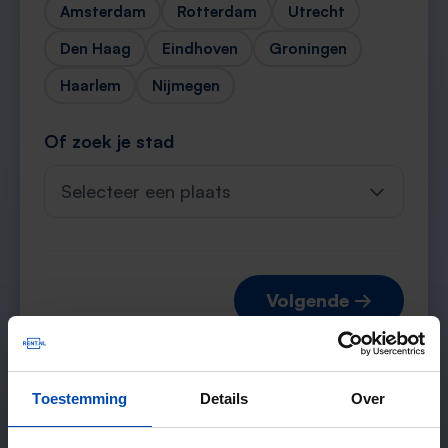
Amsterdam
Rotterdam
Utrecht
Den Haag
Eindhoven
Groningen
Haarlem
Nijmegen
Of zoek je stad
Selecteer een plaats
Volgende →
Toestemming
Details
Over
Verwachte matches