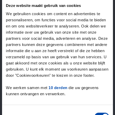
—
/ week
Deze website maakt gebruik van cookies
We gebruiken cookies om content en advertenties te
personaliseren, om functies voor social media te bieden
15+ jaar ervaring met huur & verhuur
en om ons websiteverkeer te analyseren. Ook delen we
9000+ woningen per maand te huur
informatie over uw gebruik van onze site met onze
Binnen 4-8 weken vonden gebruikers een woning
partners voor social media, adverteren en analyse. Deze
100% tevredenheidsgarantie. Niet tevreden?
partners kunnen deze gegevens combineren met andere
Geld terug!
informatie die u aan ze heeft verstrekt of die ze hebben
verzameld op basis van uw gebruik van hun services. U
gaat akkoord met onze cookies als u onze website blijft
4,5
gebruiken. U kunt elk moment uw voorkeuren aanpassen
gemiddeld uit 1029 reviews
door "Cookievoorkeuren" te kiezen in onze footer.
“veel aanbod, prima”
— Kees V.
We werken samen met
10 derden
die uw gegevens
kunnen ontvangen en verwerken.
Toestemmingsselectie