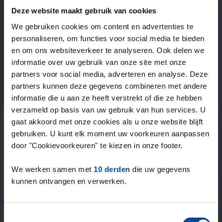
—
/ week
Deze website maakt gebruik van cookies
We gebruiken cookies om content en advertenties te
personaliseren, om functies voor social media te bieden
15+ jaar ervaring met huur & verhuur
en om ons websiteverkeer te analyseren. Ook delen we
9000+ woningen per maand te huur
informatie over uw gebruik van onze site met onze
Binnen 4-8 weken vonden gebruikers een woning
partners voor social media, adverteren en analyse. Deze
100% tevredenheidsgarantie. Niet tevreden?
partners kunnen deze gegevens combineren met andere
Geld terug!
informatie die u aan ze heeft verstrekt of die ze hebben
verzameld op basis van uw gebruik van hun services. U
gaat akkoord met onze cookies als u onze website blijft
4,5
gebruiken. U kunt elk moment uw voorkeuren aanpassen
gemiddeld uit 1036 reviews
door "Cookievoorkeuren" te kiezen in onze footer.
“Top”
— Lennon L.
We werken samen met
10 derden
die uw gegevens
kunnen ontvangen en verwerken.
Toestemmingsselectie