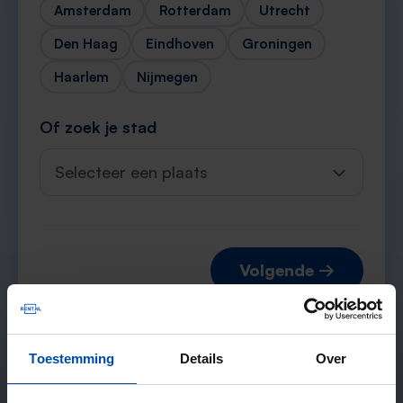
Amsterdam
Rotterdam
Utrecht
Den Haag
Eindhoven
Groningen
Haarlem
Nijmegen
Of zoek je stad
Selecteer een plaats
Volgende →
Toestemming
Details
Over
Verwachte matches