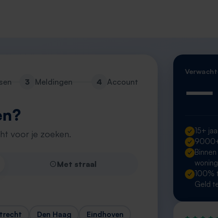
Verwacht
—
sen
3
Meldingen
4
Account
en?
15+ jaa
cht voor je zoeken.
9000+ 
Binnen
wonin
Met straal
100% t
Geld t
trecht
Den Haag
Eindhoven