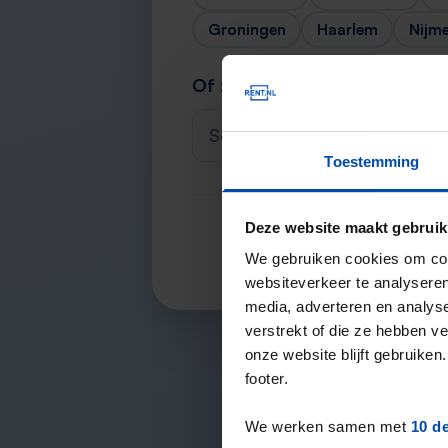
Groningen
Haarlem
Nijm
Of zoek je stad
Selecteer een plaats
Toestemming
Deze website maakt gebruik
We gebruiken cookies om cont
websiteverkeer te analyseren
media, adverteren en analys
verstrekt of die ze hebben v
onze website blijft gebruik
footer.
We werken samen met
10 d