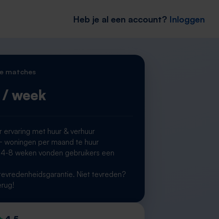
Heb je al een account?
Inloggen
e matches
/ week
r ervaring met huur & verhuur
woningen per maand te huur
 4-8 weken vonden gebruikers een
g
evredenheidsgarantie. Niet tevreden?
erug!