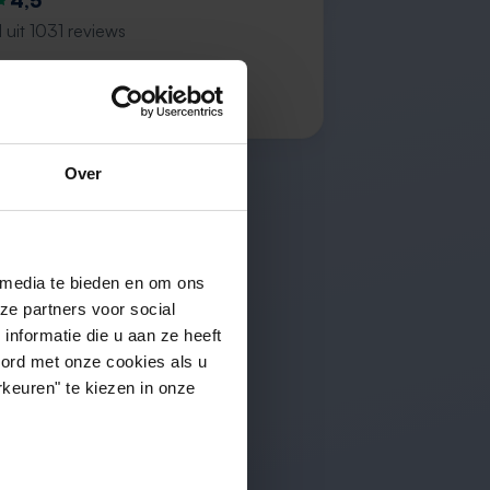
4,5
 uit 1031 reviews
ction of properties”
s
Over
 media te bieden en om ons
ze partners voor social
nformatie die u aan ze heeft
oord met onze cookies als u
keuren" te kiezen in onze