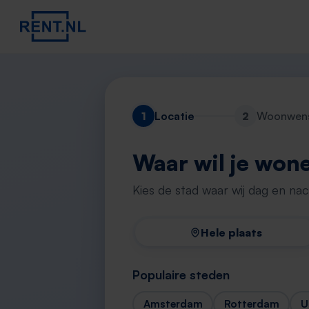
1
Locatie
2
Woonwen
Waar wil je won
Kies de stad waar wij dag en na
Hele plaats
Populaire steden
Amsterdam
Rotterdam
U