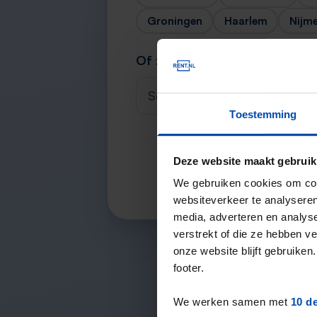
Groningen
Haarlem
Nijm
Of zoek je stad
Selecteer een plaats
Toestemming
Deze website maakt gebruik
We gebruiken cookies om cont
websiteverkeer te analyseren
media, adverteren en analys
verstrekt of die ze hebben v
onze website blijft gebruik
footer.
We werken samen met
10 d