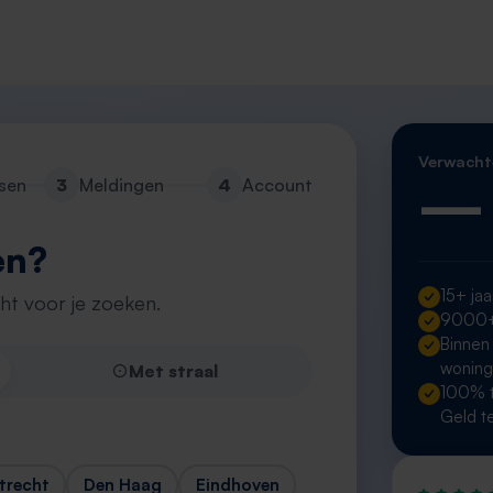
Verwacht
—
sen
3
Meldingen
4
Account
en?
15+ jaa
cht voor je zoeken.
9000+ 
Binnen
wonin
Met straal
100% t
Geld t
trecht
Den Haag
Eindhoven