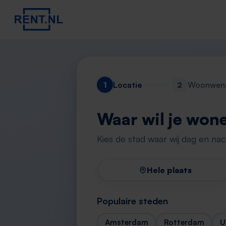
1
Locatie
2
Woonwen
Waar wil je won
Kies de stad waar wij dag en na
Hele plaats
Populaire steden
Amsterdam
Rotterdam
U