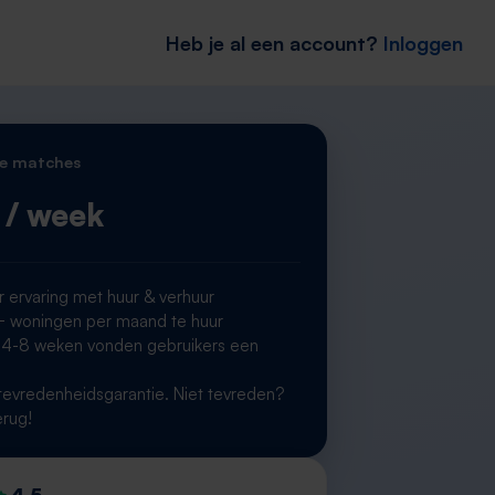
Heb je al een account?
Inloggen
e matches
/ week
r ervaring met huur & verhuur
woningen per maand te huur
 4-8 weken vonden gebruikers een
g
evredenheidsgarantie. Niet tevreden?
erug!