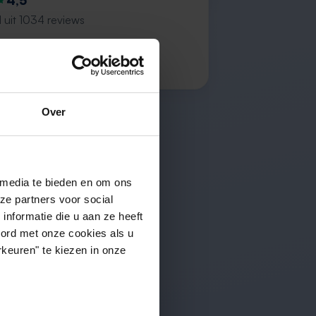
4,5
 uit 1034 reviews
ction of properties”
s
Over
 media te bieden en om ons
ze partners voor social
nformatie die u aan ze heeft
oord met onze cookies als u
keuren" te kiezen in onze