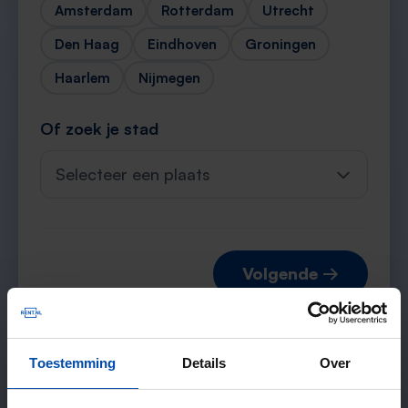
Amsterdam
Rotterdam
Utrecht
Den Haag
Eindhoven
Groningen
Haarlem
Nijmegen
Of zoek je stad
Selecteer een plaats
Volgende →
Toestemming
Details
Over
Verwachte matches