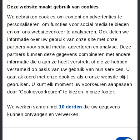
—
/ week
Deze website maakt gebruik van cookies
We gebruiken cookies om content en advertenties te
personaliseren, om functies voor social media te bieden
15+ jaar ervaring met huur & verhuur
en om ons websiteverkeer te analyseren. Ook delen we
9000+ woningen per maand te huur
informatie over uw gebruik van onze site met onze
Binnen 4-8 weken vonden gebruikers een woning
partners voor social media, adverteren en analyse. Deze
100% tevredenheidsgarantie. Niet tevreden?
partners kunnen deze gegevens combineren met andere
Geld terug!
informatie die u aan ze heeft verstrekt of die ze hebben
verzameld op basis van uw gebruik van hun services. U
gaat akkoord met onze cookies als u onze website blijft
4,5
gebruiken. U kunt elk moment uw voorkeuren aanpassen
gemiddeld uit 1034 reviews
door "Cookievoorkeuren" te kiezen in onze footer.
“Geweldig”
— Riannah C.
We werken samen met
10 derden
die uw gegevens
kunnen ontvangen en verwerken.
Toestemmingsselectie