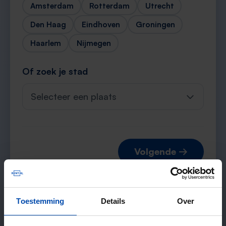
Amsterdam
Rotterdam
Utrecht
Den Haag
Eindhoven
Groningen
Haarlem
Nijmegen
Of zoek je stad
Selecteer een plaats
Volgende →
Toestemming
Details
Over
Verwachte matches