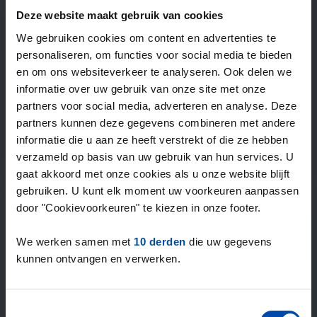
—
/ week
Deze website maakt gebruik van cookies
We gebruiken cookies om content en advertenties te
personaliseren, om functies voor social media te bieden
15+ jaar ervaring met huur & verhuur
en om ons websiteverkeer te analyseren. Ook delen we
9000+ woningen per maand te huur
informatie over uw gebruik van onze site met onze
Binnen 4-8 weken vonden gebruikers een woning
partners voor social media, adverteren en analyse. Deze
100% tevredenheidsgarantie. Niet tevreden?
partners kunnen deze gegevens combineren met andere
Geld terug!
informatie die u aan ze heeft verstrekt of die ze hebben
verzameld op basis van uw gebruik van hun services. U
gaat akkoord met onze cookies als u onze website blijft
4,5
gebruiken. U kunt elk moment uw voorkeuren aanpassen
gemiddeld uit 1039 reviews
door "Cookievoorkeuren" te kiezen in onze footer.
“Goede site”
— Cor H.
We werken samen met
10 derden
die uw gegevens
kunnen ontvangen en verwerken.
Toestemmingsselectie