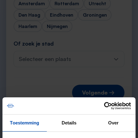
Amsterdam
Rotterdam
Utrecht
Den Haag
Eindhoven
Groningen
Haarlem
Nijmegen
Of zoek je stad
Selecteer een plaats
Volgende →
Toestemming
Details
Over
Verwachte matches