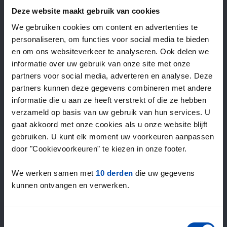
—
/ week
Deze website maakt gebruik van cookies
We gebruiken cookies om content en advertenties te
personaliseren, om functies voor social media te bieden
15+ jaar ervaring met huur & verhuur
en om ons websiteverkeer te analyseren. Ook delen we
9000+ woningen per maand te huur
informatie over uw gebruik van onze site met onze
Binnen 4-8 weken vonden gebruikers een woning
partners voor social media, adverteren en analyse. Deze
100% tevredenheidsgarantie. Niet tevreden?
partners kunnen deze gegevens combineren met andere
Geld terug!
informatie die u aan ze heeft verstrekt of die ze hebben
verzameld op basis van uw gebruik van hun services. U
gaat akkoord met onze cookies als u onze website blijft
4,5
gebruiken. U kunt elk moment uw voorkeuren aanpassen
gemiddeld uit 1037 reviews
door "Cookievoorkeuren" te kiezen in onze footer.
“The service is great”
— Daniels R.
We werken samen met
10 derden
die uw gegevens
kunnen ontvangen en verwerken.
Toestemmingsselectie