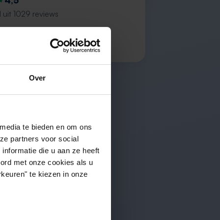
4,5
 uit 1029 reviews
ction of properties”
s
Over
 media te bieden en om ons
ze partners voor social
nformatie die u aan ze heeft
oord met onze cookies als u
keuren" te kiezen in onze