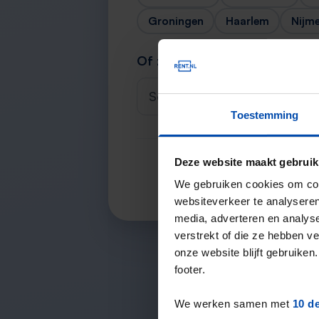
Groningen
Haarlem
Nijm
Of zoek je stad
Selecteer een plaats
Toestemming
Deze website maakt gebruik
We gebruiken cookies om cont
websiteverkeer te analyseren
media, adverteren en analys
verstrekt of die ze hebben v
onze website blijft gebruik
footer.
We werken samen met
10 d