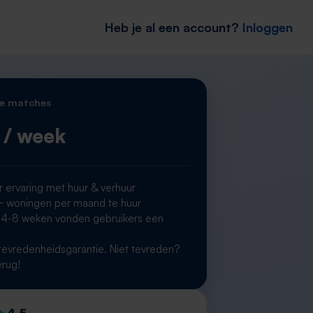
Heb je al een account?
Inloggen
e matches
/ week
r ervaring met huur & verhuur
woningen per maand te huur
 4-8 weken vonden gebruikers een
g
evredenheidsgarantie. Niet tevreden?
erug!