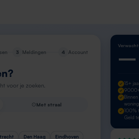
Verwacht
—
sen
3
Meldingen
4
Account
en?
15+ jaa
cht voor je zoeken.
9000+ 
Binnen
wonin
Met straal
100% t
Geld t
trecht
Den Haag
Eindhoven