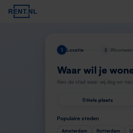
1
Locatie
2
Woonwen
Waar wil je won
Kies de stad waar wij dag en na
Hele plaats
Populaire steden
Amsterdam
Rotterdam
U