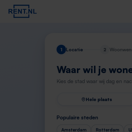
1
Locatie
2
Woonwen
Waar wil je won
Kies de stad waar wij dag en na
Hele plaats
Populaire steden
Amsterdam
Rotterdam
U