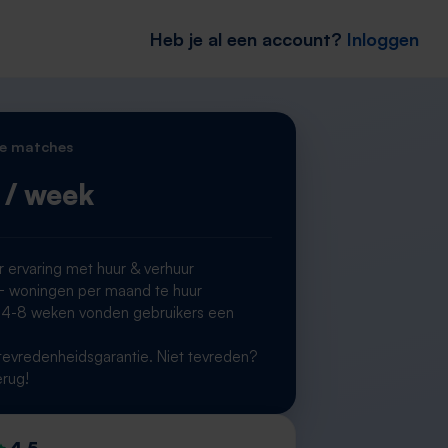
Heb je al een account?
Inloggen
e matches
/ week
r ervaring met huur & verhuur
woningen per maand te huur
 4-8 weken vonden gebruikers een
g
evredenheidsgarantie. Niet tevreden?
erug!