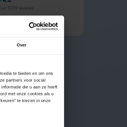
4,5
 uit 1029 reviews
erything is fine, lots of offers”
z
Over
 media te bieden en om ons
ze partners voor social
nformatie die u aan ze heeft
oord met onze cookies als u
keuren" te kiezen in onze