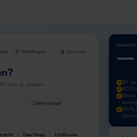
Verwacht
—
sen
3
Meldingen
4
Account
en?
15+ jaa
cht voor je zoeken.
9000+ 
Binnen
wonin
Met straal
100% t
Geld t
trecht
Den Haag
Eindhoven