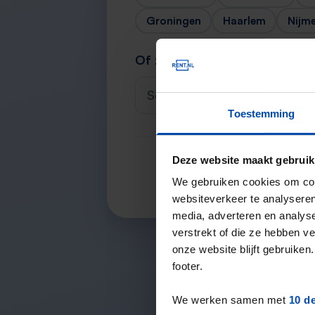
Groningen
Haarlem
Nijm
Of zoek je stad
Selecteer een plaats
Toestemming
Deze website maakt gebruik
We gebruiken cookies om cont
websiteverkeer te analyseren
media, adverteren en analys
verstrekt of die ze hebben v
onze website blijft gebruik
footer.
We werken samen met
10 d