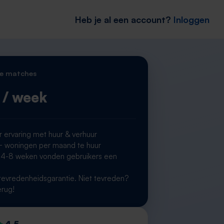
Heb je al een account?
Inloggen
e matches
/ week
r ervaring met huur & verhuur
woningen per maand te huur
 4-8 weken vonden gebruikers een
g
evredenheidsgarantie. Niet tevreden?
erug!