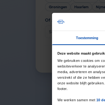
Groningen
Haarlem
Nijm
Of zoek je stad
Selecteer een plaats
Toestemming
Deze website maakt gebruik
We gebruiken cookies om cont
websiteverkeer te analyseren
media, adverteren en analys
verstrekt of die ze hebben v
onze website blijft gebruik
footer.
We werken samen met
10 d