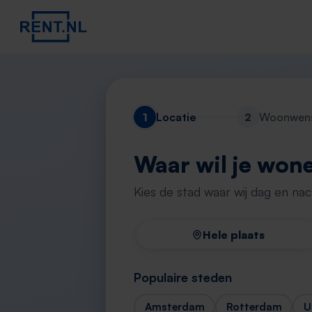
1
Locatie
2
Woonwen
Waar wil je won
Kies de stad waar wij dag en na
Hele plaats
Populaire steden
Amsterdam
Rotterdam
U