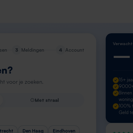
Verwacht
—
sen
3
Meldingen
4
Account
en?
15+ jaa
cht voor je zoeken.
9000+ 
Binnen
wonin
Met straal
100% t
Geld t
trecht
Den Haag
Eindhoven