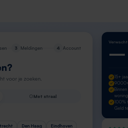
Verwacht
—
sen
3
Meldingen
4
Account
en?
15+ jaa
cht voor je zoeken.
9000+ 
Binnen
wonin
Met straal
100% t
Geld t
trecht
Den Haag
Eindhoven