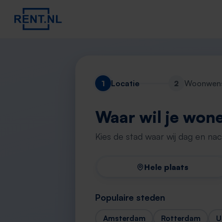
1
Locatie
2
Woonwen
Waar wil je won
Kies de stad waar wij dag en na
Hele plaats
Populaire steden
Amsterdam
Rotterdam
U