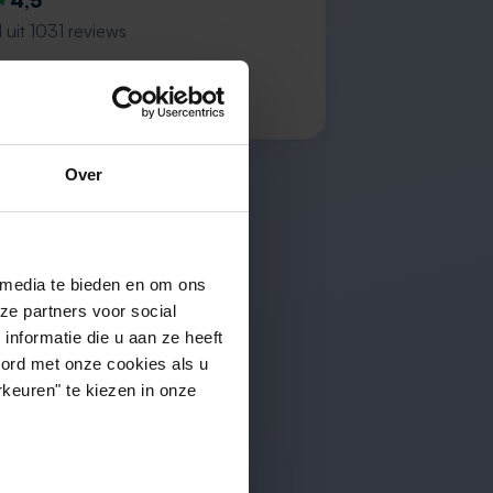
4,5
 uit 1031 reviews
ction of properties”
s
Over
 media te bieden en om ons
ze partners voor social
nformatie die u aan ze heeft
oord met onze cookies als u
keuren" te kiezen in onze