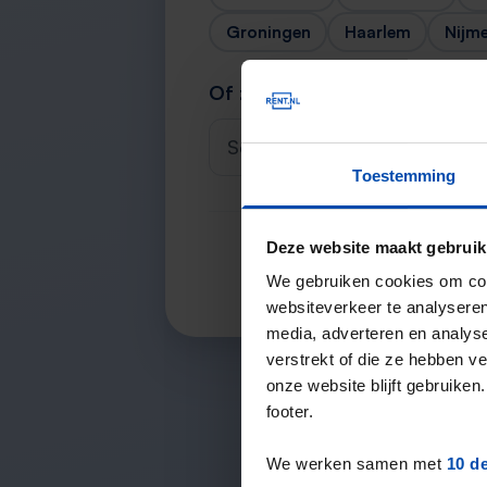
Groningen
Haarlem
Nijm
Of zoek je stad
Selecteer een plaats
Toestemming
Deze website maakt gebruik
We gebruiken cookies om cont
websiteverkeer te analyseren
media, adverteren en analys
verstrekt of die ze hebben v
onze website blijft gebruik
footer.
We werken samen met
10 d