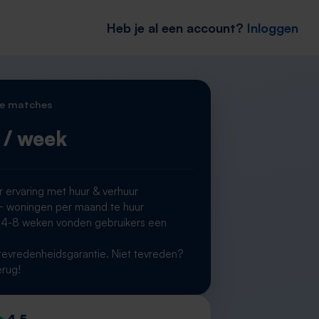
Heb je al een account?
Inloggen
e matches
/ week
r ervaring met huur & verhuur
woningen per maand te huur
 4-8 weken vonden gebruikers een
g
evredenheidsgarantie. Niet tevreden?
erug!