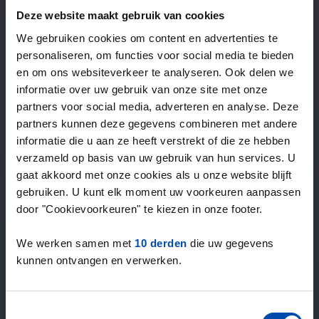
—
/ week
Deze website maakt gebruik van cookies
We gebruiken cookies om content en advertenties te
personaliseren, om functies voor social media te bieden
15+ jaar ervaring met huur & verhuur
en om ons websiteverkeer te analyseren. Ook delen we
9000+ woningen per maand te huur
informatie over uw gebruik van onze site met onze
Binnen 4-8 weken vonden gebruikers een woning
partners voor social media, adverteren en analyse. Deze
100% tevredenheidsgarantie. Niet tevreden?
partners kunnen deze gegevens combineren met andere
Geld terug!
informatie die u aan ze heeft verstrekt of die ze hebben
verzameld op basis van uw gebruik van hun services. U
gaat akkoord met onze cookies als u onze website blijft
4,5
gebruiken. U kunt elk moment uw voorkeuren aanpassen
gemiddeld uit 1037 reviews
door "Cookievoorkeuren" te kiezen in onze footer.
“Nice”
— Trinchinet V.
We werken samen met
10 derden
die uw gegevens
kunnen ontvangen en verwerken.
Toestemmingsselectie