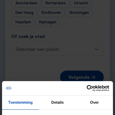
Amsterdam
Rotterdam
Utrecht
Den Haag
Eindhoven
Groningen
Haarlem
Nijmegen
Of zoek je stad
Selecteer een plaats
Volgende →
Toestemming
Details
Over
Verwachte matches